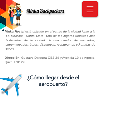
Minka Backpackers
Minka Hostel
está ubicado en el centro de la ciudad junto a la
"La Mariscal - Santa Clara" Uno de los lugares turísticos mas
destacados de la ciudad. A una cuadra de mercados,
supermercados, bares, discotecas, restaurantes y Paradas de
Buses
Dirección:
Gustavo Darquea OE2-24 y Avenida 10 de Agosto,
Quito 170129
¿Cómo llegar desde el
aeropuerto?
INFORMACION IMPORTANTE
:
El Aeropuerto Internacional Mariscal Sucre está ubicado a
39 km (24 ml) de Quito.
Puedes tomar un taxi o un bus desde el aeropuerto, pero
solo hay una empresa que trae pasajeros desde el
aeropuerto y esta empresa que solo tiene una estación en la
ciudad de Quito y su ubicación es al norte de la ciudad.
Si tu vuelo llega de 17:00 a 04:00 del día siguiente. No
recomendamos tomar un autobús. ¿Por qué llegaría a Quito
en un horario no recomendado?
En el aeropuerto tienes internet gratis, pero si piensas