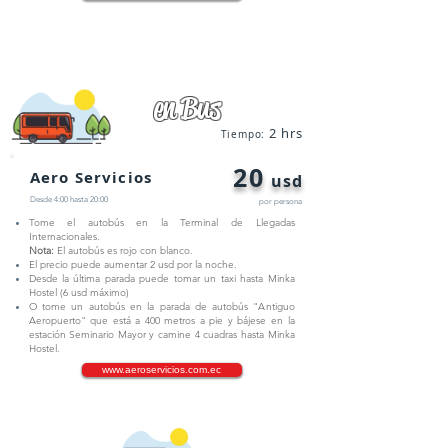
en Bus
2 hrs
Tiempo:
20
Aero Servicios
usd
Desde 4:00 hasta 20:00
por persona
Tome el autobús en la Terminal de Llegadas
Internacionales.
Nota:
El autobús es rojo con blanco.
El precio puede aumentar 2 usd por la noche.
Desde la última parada puede tomar un taxi hasta Minka
Hostel (6 usd máximo)
O tome un autobús en la parada de autobús "Antiguo
Aeropuerto" que está a 400 metros a pie y bájese en la
estación Seminario Mayor y camine 4 cuadras hasta Minka
Hostel.
www.aeroservicios.com.ec