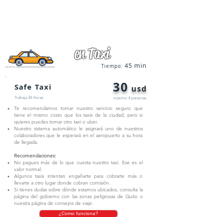
comprar un chip en el aeropuerto no te lo recomendamos
porque son muy caros. Mejor consulta nuestra página de
consejos de viaje
en Taxi
45 min
Tiempo:
30
Safe Taxi
usd
Trabaja 24 Horas
máximo
4 personas
Te recomendamos tomar nuestro servicio seguro que
tiene el mismo costo que los taxis de la ciudad, pero si
quieres puedes tomar otro taxi o uber.
Nuestro sistema automático le asignará uno de nuestros
colaboradores que le esperará en el aeropuerto a su hora
de llegada.
Recomendaciones:
No pagues más de lo que cuesta nuestro taxi. Ese es el
valor normal.
Algunos taxis intentan engañarte para cobrarte más o
llevarte a otro lugar donde cobran comisión.
Si tienes dudas sobre dónde estamos ubicados, consulta la
página del gobierno con las zonas peligrosas de Quito o
nuestra página de consejos de viaje.
¿Como funciona?