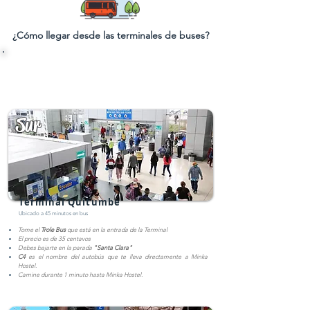
¿Cómo
llegar desde las terminales de buses?
Recuerda que estamos ubicados en el centro de la ciudad. Si vas a tomar un taxi
desde cualquier terminal, el precio máximo es de 6 usd. (35 minutos
aproximadamente)
Sur
Terminal Quitumbe
Ubicado a 45 minutos en bus
Tome el
Trole Bus
que está en la entrada de la Terminal
El precio es de 35 centavos
Debes bajarte en la parada
"Santa Clara"
C4
es el nombre del autobús que te lleva directamente a Minka
Hostel.
Camine durante 1 minuto hasta Minka Hostel.