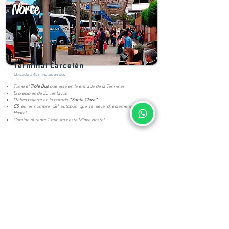
Norte
Terminal Carcelén
Ubicado a 45 minutos en bus
Tome el
Trole Bus
que está en la entrada de la Terminal
El precio es de 35 centavos
Debes bajarte en la parada
"Santa Clara"
C5
es el nombre del autobús que te lleva directamente a Minka
Hostel.
Camine durante 1 minuto hasta Minka Hostel
Noroeste
Terminal Ofelia
Ubicado a 27 minutos en bus