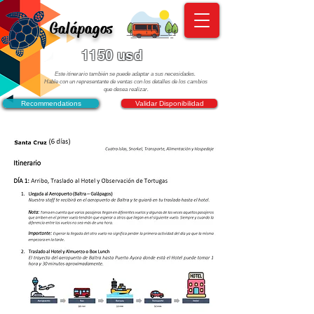
Galápagos
1150 usd
Este itinerario también se puede adaptar a sus necesidades.
Hable con un representante de ventas con los detalles de los cambios
que desea realizar.
Recommendations
Validar Disponibilidad