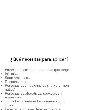
billar, área para fumadores, plantas en
un ambiente amigable, cómodo
disponible para huéspedes y
voluntarios
.
Con tú ayuda, podemos darles a los
viajeros un hogar mientras conocen la
ciudad.
¿Qué necesitas para aplicar?
​Estamos buscando a personas que tengan:
Iniciativa
Sean Amistosos
Responsables
Personas que hable ingles (native or non –
native)
Personas colaborativas, serviciales y
empáticas.
Todos los voluntariados comienzan un
lunes.
La estadía mínima debe ser de dos