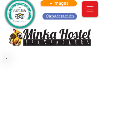
+ Images
Capacitación
Bienvenidos a Minka Hostel.
Por
é
ste
medio te
informamos cómo
postulart
e a nuestro proceso de
voluntariado
::
En Minka buscamos personas
responsables, con buena actitud y
honestos para trabajar en un ambiente
limpio y ordenado junto a un equipo
de trabajo que pueda ser