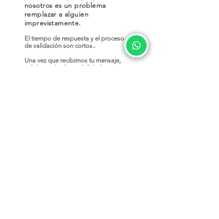
nosotros es un problema
remplazar a alguien
imprevistamente.
El tiempo de respuesta y el proceso
de validación son cortos..
Una vez que recibimos tu mensaje,
validamos la disponibilidad y te
informamos de inmediato.
Si el administrador te informa que si
hay vacantes disponibles, debes
completar el siguiente formulario.
\
Validar Disponibilidad Voluntariado
Con está información el gerente del
hostel se pondrá en contacto contigo
para conocerte mejor y resolver
cualquier duda que exista..
Si la entrevista es exitosa y usted es un
candidato aprobado. El administrador
se comunicará con usted para acordar